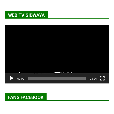
WEB TV SIDWAYA
Lecteur
vidéo
00:00
03:24
FANS FACEBOOK