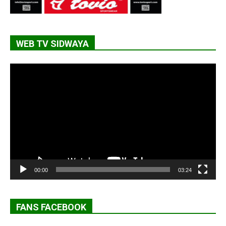
WEB TV SIDWAYA
Lecteur
vidéo
00:00
03:24
FANS FACEBOOK