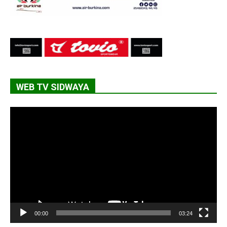
WEB TV SIDWAYA
Lecteur
vidéo
00:00
03:24