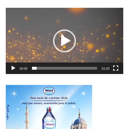
Lecteur
vidéo
00:00
01:03