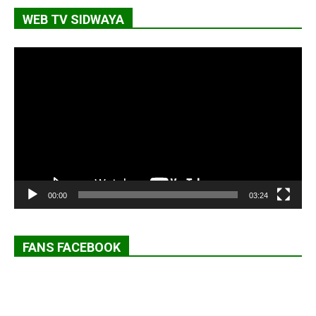
WEB TV SIDWAYA
Lecteur
vidéo
00:00
03:24
FANS FACEBOOK