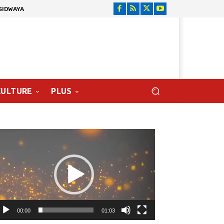
SIDWAYA
CULTURE
PLUS
cteur
déo
00:00
01:03