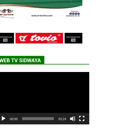
WEB TV SIDWAYA
cteur
déo
00:00
03:24