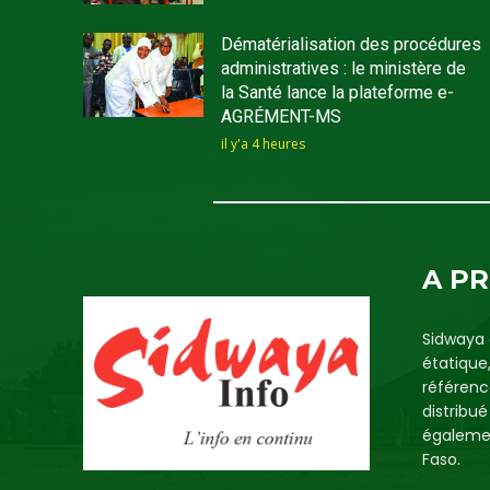
Dématérialisation des procédures
administratives : le ministère de
la Santé lance la plateforme e-
AGRÉMENT-MS
il y'a 4 heures
A P
Sidwaya 
étatique
référenc
distribu
égalemen
Faso.