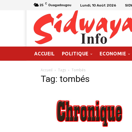
C
Lundi, 10 Août 2026
SID
25
Ouagadougou
ACCUEIL
POLITIQUE
ECONOMIE
Accueil
Tags
Tombés
Tag: tombés