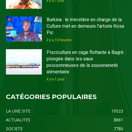
il y'a 1 jour
Burkina : le ministère en charge de la
Culture met en demeure l’artiste Kosa
Pic
il y'a 10 heures
Pisciculture en cage flottante à Bagré :
plongée dans les eaux
poissonneuses de la souveraineté
alimentaire
il y'a 1 jour
CATÉGORIES POPULAIRES
LA UNE SITE
19523
ACTUALITES
8861
SOCIETE
7780