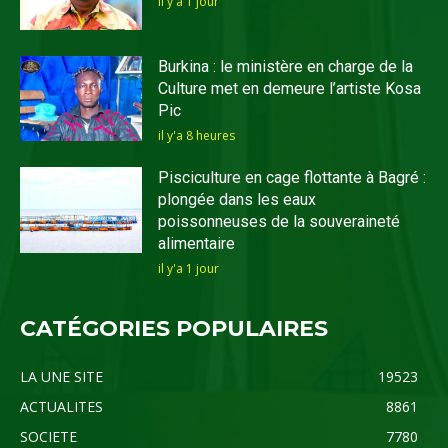
il y'a 1 jour
Burkina : le ministère en charge de la
Culture met en demeure l’artiste Kosa
Pic
il y'a 8 heures
Pisciculture en cage flottante à Bagré :
plongée dans les eaux
poissonneuses de la souveraineté
alimentaire
il y'a 1 jour
CATÉGORIES POPULAIRES
LA UNE SITE
19523
ACTUALITES
8861
SOCIETE
7780