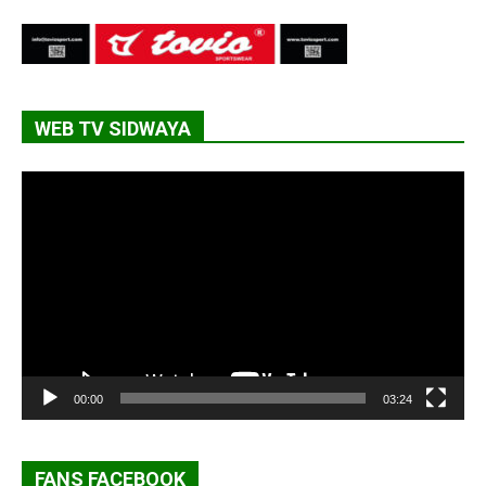
WEB TV SIDWAYA
Lecteur
vidéo
00:00
03:24
FANS FACEBOOK