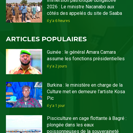
Immersion patriotique obligatoire
2026 : Le ministre Nacanabo aux
côtés des appelés du site de Saaba
il y'a 6 heures
ARTICLES POPULAIRES
Guinée : le général Amara Camara
assume les fonctions présidentielles
il y'a 2 jours
Burkina : le ministère en charge de la
Culture met en demeure l’artiste Kosa
Pic
il y'a 1 jour
Pisciculture en cage flottante à Bagré :
plongée dans les eaux
poissonneuses de la souveraineté