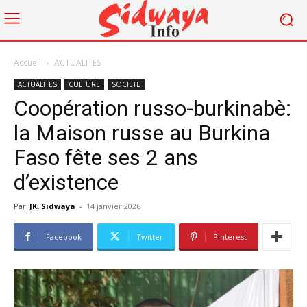
Accueil
ACTUALITES
ACTUALITES
CULTURE
SOCIETE
Coopération russo-burkinabè:
la Maison russe au Burkina
Faso fête ses 2 ans
d’existence
Par
JK. Sidwaya
-
14 janvier 2026
Facebook
Twitter
Pinterest