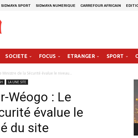
SIDWAYA SPORT
SIDWAYA NUMERIQUE
CARREFOUR AFRICAIN
EDITI
SOCIETE
FOCUS
ETRANGER
SPORT
Ministre de la Sécurité évalue le niveau...
Le
SH
LA UNE SITE
vi
r-Wéogo : Le
curité évalue le
é du site