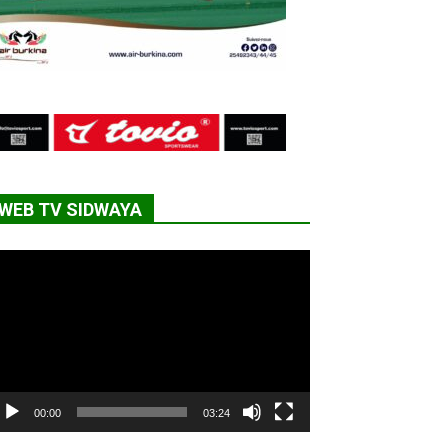
WEB TV SIDWAYA
cteur
déo
00:00
03:24