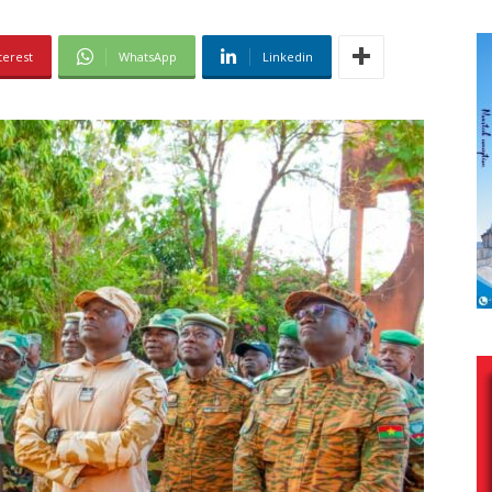
terest
WhatsApp
Linkedin