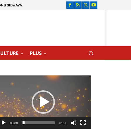
ONS SIDWAYA
CULTURE
PLUS
cteur
déo
00:00
01:03