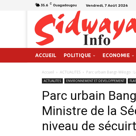
C
Vendredi, 7 Août 2026
35.6
Ouagadougou
ACCUEIL
POLITIQUE
ECONOMIE
Accueil
ACTUALITES
Parc urbain Bangr-Wéogo : Le 
ACTUALITES
ENVIRONNEMENT ET DEVELOPPEMENT
FLA
Parc urbain Bang
Ministre de la Sé
niveau de sécuirt