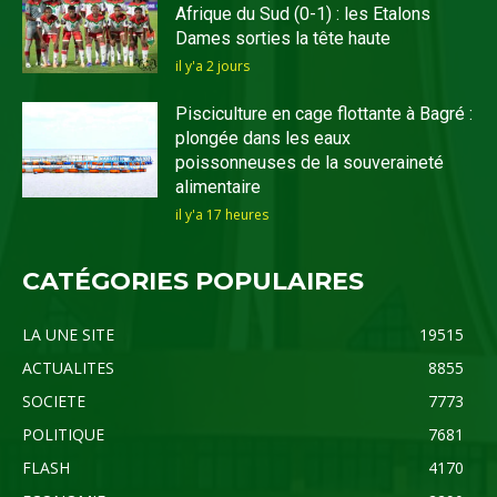
Afrique du Sud (0-1) : les Etalons
Dames sorties la tête haute
il y'a 2 jours
Pisciculture en cage flottante à Bagré :
plongée dans les eaux
poissonneuses de la souveraineté
alimentaire
il y'a 17 heures
CATÉGORIES POPULAIRES
LA UNE SITE
19515
ACTUALITES
8855
SOCIETE
7773
POLITIQUE
7681
FLASH
4170