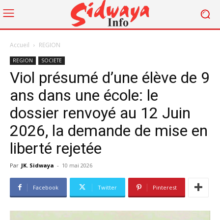
Accueil
REGION
REGION
SOCIETE
Viol présumé d’une élève de 9
ans dans une école: le
dossier renvoyé au 12 Juin
2026, la demande de mise en
liberté rejetée
Par
JK. Sidwaya
-
10 mai 2026
Facebook
Twitter
Pinterest