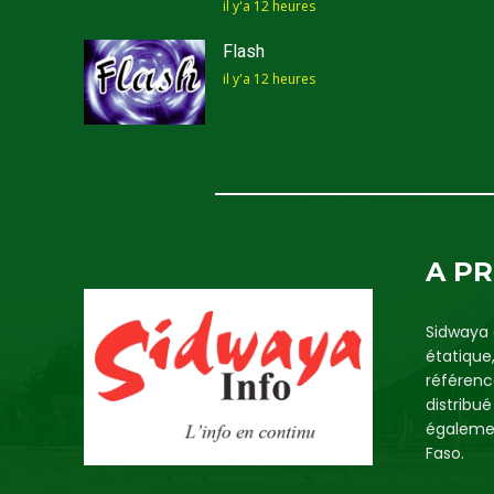
il y'a 12 heures
Flash
il y'a 12 heures
A P
Sidwaya 
étatique
référenc
distribu
égalemen
Faso.