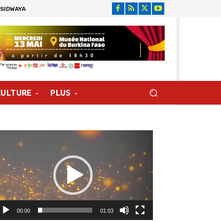
 SIDWAYA
CULTURE
PLUS
cteur
déo
00:00
01:03