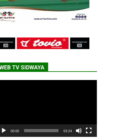
WEB TV SIDWAYA
cteur
déo
00:00
03:24