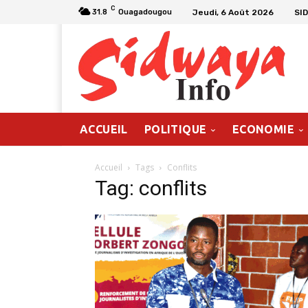
C
Jeudi, 6 Août 2026
SI
31.8
Ouagadougou
ACCUEIL
POLITIQUE
ECONOMIE
Accueil
Tags
Conflits
Tag: conflits