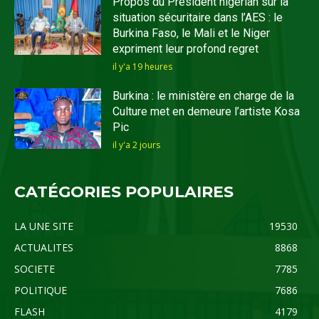
Propos du Président nigérian sur la
situation sécuritaire dans l’AES : le
Burkina Faso, le Mali et le Niger
expriment leur profond regret
il y'a 19 heures
Burkina : le ministère en charge de la
Culture met en demeure l’artiste Kosa
Pic
il y'a 2 jours
CATÉGORIES POPULAIRES
LA UNE SITE
19530
ACTUALITES
8868
SOCIETE
7785
POLITIQUE
7686
FLASH
4179