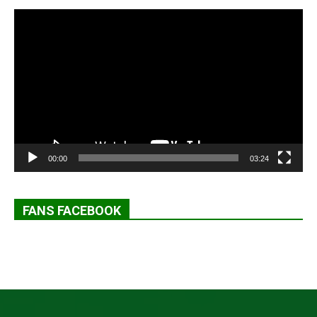
Lecteur
vidéo
00:00
03:24
FANS FACEBOOK