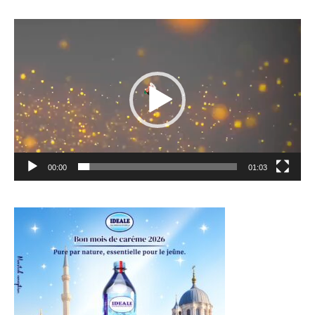
Lecteur
vidéo
00:00
01:03