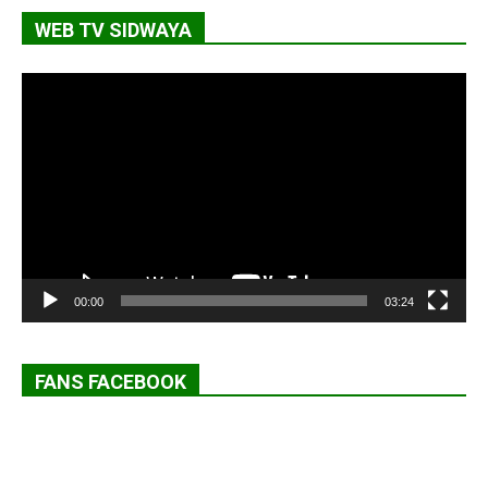
WEB TV SIDWAYA
Lecteur
vidéo
00:00
03:24
FANS FACEBOOK