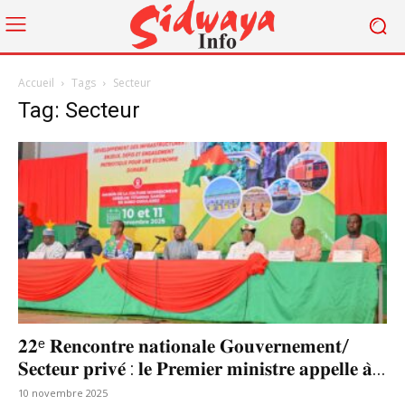
Accueil
Tags
Secteur
Tag: Secteur
𝟐𝟐ᵉ 𝐑𝐞𝐧𝐜𝐨𝐧𝐭𝐫𝐞 𝐧𝐚𝐭𝐢𝐨𝐧𝐚𝐥𝐞 𝐆𝐨𝐮𝐯𝐞𝐫𝐧𝐞𝐦𝐞𝐧𝐭/
𝐒𝐞𝐜𝐭𝐞𝐮𝐫 𝐩𝐫𝐢𝐯𝐞́ : 𝐥𝐞 𝐏𝐫𝐞𝐦𝐢𝐞𝐫 𝐦𝐢𝐧𝐢𝐬𝐭𝐫𝐞 𝐚𝐩𝐩𝐞𝐥𝐥𝐞 𝐚̀...
10 novembre 2025