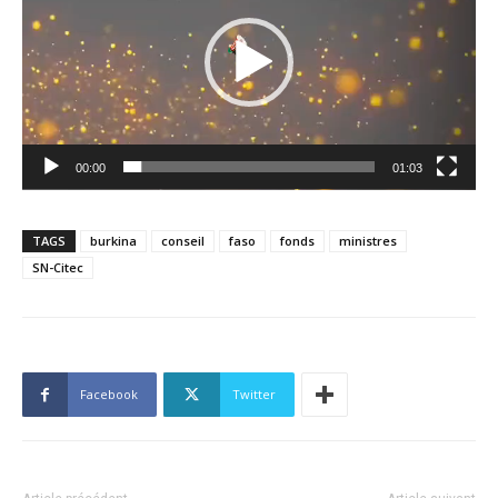
00:00
01:03
TAGS
burkina
conseil
faso
fonds
ministres
SN-Citec
Facebook
Twitter