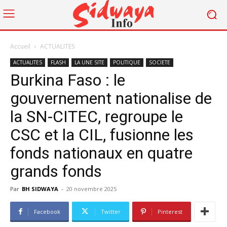
Accueil
ACTUALITES
ACTUALITES
FLASH
LA UNE SITE
POLITIQUE
SOCIETE
Burkina Faso : le
gouvernement nationalise de
la SN-CITEC, regroupe le
CSC et la CIL, fusionne les
fonds nationaux en quatre
grands fonds
Par
BH SIDWAYA
-
20 novembre 2025
Facebook
Twitter
Pinterest