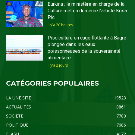
Burkina : le ministère en charge de la
Culture met en demeure l’artiste Kosa
Pic
il y'a 20 heures
Pisciculture en cage flottante à Bagré :
plongée dans les eaux
poissonneuses de la souveraineté
alimentaire
il y'a 2 jours
CATÉGORIES POPULAIRES
LA UNE SITE
19523
ACTUALITES
8861
SOCIETE
7780
POLITIQUE
7686
FLASH
4172