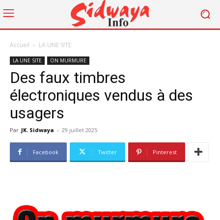
Accueil
LA UNE SITE
LA UNE SITE
ON MURMURE
Des faux timbres
électroniques vendus à des
usagers
Par
JK. Sidwaya
-
29 juillet 2025
Facebook
Twitter
Pinterest