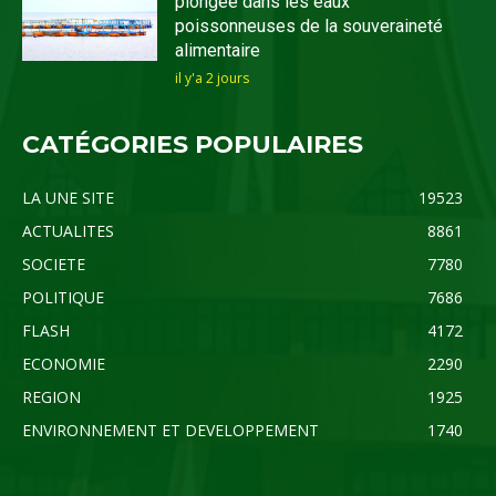
plongée dans les eaux
poissonneuses de la souveraineté
alimentaire
il y'a 2 jours
CATÉGORIES POPULAIRES
LA UNE SITE
19523
ACTUALITES
8861
SOCIETE
7780
POLITIQUE
7686
FLASH
4172
ECONOMIE
2290
REGION
1925
ENVIRONNEMENT ET DEVELOPPEMENT
1740