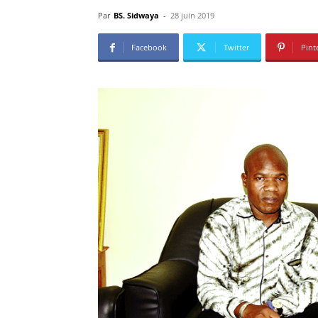
Par
BS. Sidwaya
-
28 juin 2019
Facebook
Twitter
Pint