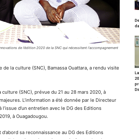
No
De
da
innovations de l’édition 2020 de la SNC qui nécessitent l'accompagnement
e de la culture (SNC), Bamassa Ouattara, a rendu visite
La
20
pr
Di
a culture (SNC), prévue du 21 au 28 mars 2020, à
majeures. L’information a été donnée par le Directeur
 l’issue d’un entretien avec le DG des Editions
 2019, à Ouagadougou.
tout d’abord sa reconnaissance au DG des Editions