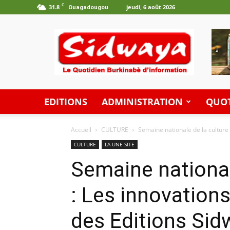
C
31.8
jeudi, 6 août 2026
Ouagadougou
Les
Editions
Sidwaya
EDITIONS
ADMINISTRATION
QUOT
Accueil
CULTURE
Semaine nationale de la culture
CULTURE
LA UNE SITE
Semaine national
: Les innovation
des Editions Sid