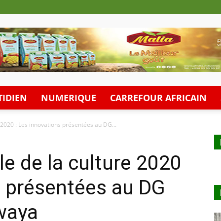
IDIEN
NUMERIQUE
CARREFOUR AFRICAIN
 2020 : Les innovations présentées au DG...
e de la culture 2020
s présentées au DG
waya