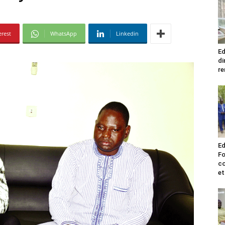
erest
WhatsApp
Linkedin
Ed
di
re
Ed
Fo
co
et