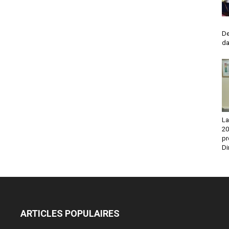
No
De
da
La
20
pr
Di
ARTICLES POPULAIRES