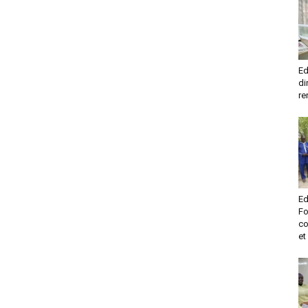
Ed
di
re
Ed
Fo
co
et