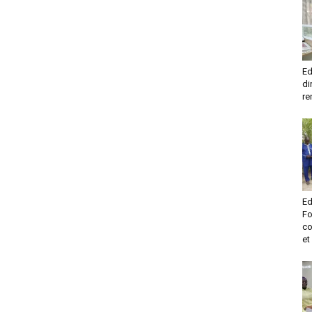
Ed
di
re
Ed
Fo
co
et