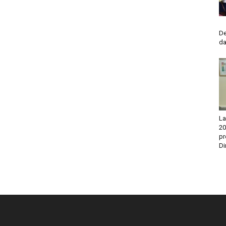
No
De
da
La
20
pr
Di