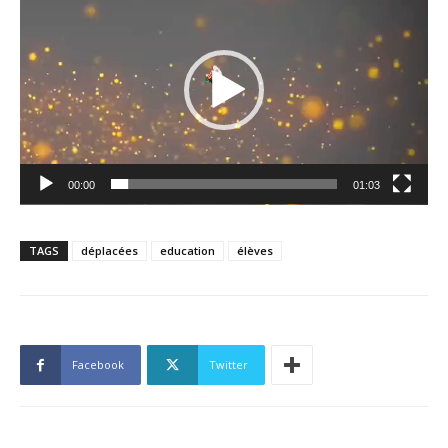
vidéo
00:00
01:03
TAGS
déplacées
education
élèves
Facebook
Twitter