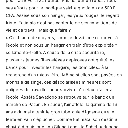
pour l’achever à 22 heures. Pas de jour de repos. Tous
ses efforts pour le modique salaire quotidien de 500 F
CFA. Assise sous son hangar, les yeux rouges, le regard
triste, Fatimata n’est pas contente de ses conditions de
vie et de travail. Mais que faire ?
« C’est faute de moyens, sinon je devais me retrouver à
l’école et non sous un hangar en train d’être exploitée »,
se lamente-t-elle. A cause de la crise sécuritaire,
plusieurs jeunes filles élèves déplacées ont quitté les
bancs pour investir les hangars, les domiciles…à la
recherche d’un mieux-être. Même si elles sont payées en
monnaie de singe, ces déscolarisées mineures sont
obligées de travailler pour survivre. A défaut d’aller à
l’école, Assèta Sawadogo se retrouve sur le banc d’un
marché de Pazani. En sueur, l’air affolé, la gamine de 13
ans a du mal à tenir le gros tubercule d’igname qu’elle
tente en vain d’éplucher. Comme Fatimata, son destin a
chaviré depuis que son Silgadji dans le Sahel burkinabè