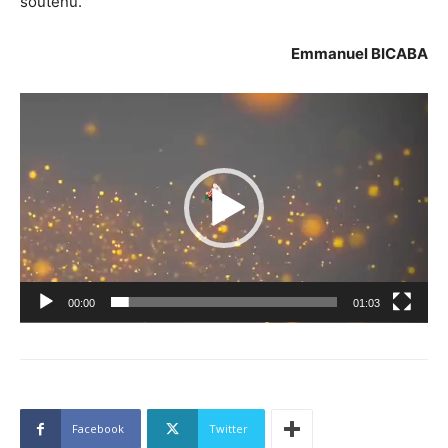
soutenu.
Emmanuel BICABA
Lecteur
vidéo
00:00
01:03
Facebook
Twitter