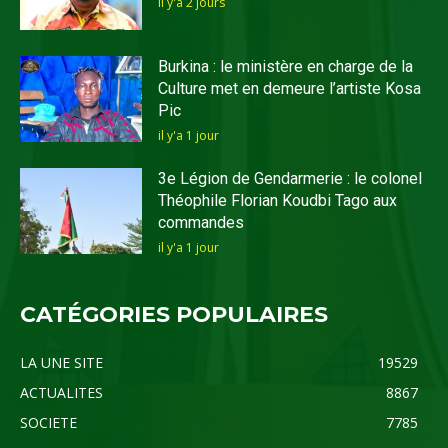
il y'a 2 jours
Burkina : le ministère en charge de la
Culture met en demeure l’artiste Kosa
Pic
il y'a 1 jour
3e Légion de Gendarmerie : le colonel
Théophile Florian Koudbi Tago aux
commandes
il y'a 1 jour
CATÉGORIES POPULAIRES
LA UNE SITE
19529
ACTUALITES
8867
SOCIETE
7785