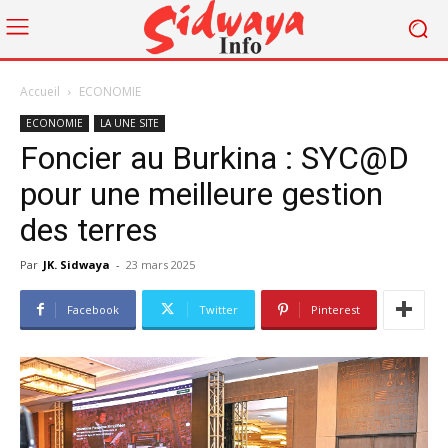
Accueil
ECONOMIE
ECONOMIE
LA UNE SITE
Foncier au Burkina : SYC@D
pour une meilleure gestion
des terres
Par
JK. Sidwaya
-
23 mars 2025
Facebook
Twitter
Pinterest