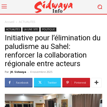
Accueil
ACTUALITES
ACTUALITES
LA UNE SITE
POLITIQUE
Initiative pour l’élimination du
paludisme au Sahel:
renforcer la collaboration
régionale entre acteurs
Par
JK. Sidwaya
-
4 novembre 2025
Facebook
Twitter
Pinterest