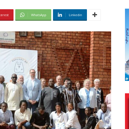
terest
WhatsApp
Linkedin