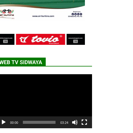
WEB TV SIDWAYA
cteur
déo
00:00
03:24