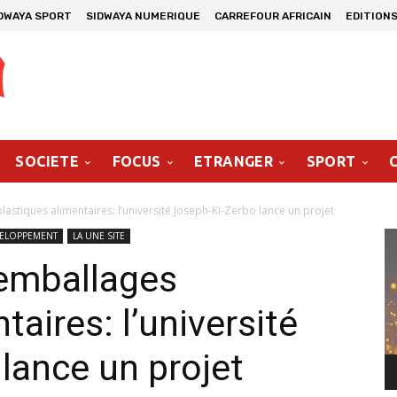
DWAYA SPORT
SIDWAYA NUMERIQUE
CARREFOUR AFRICAIN
EDITIONS
SOCIETE
FOCUS
ETRANGER
SPORT
lastiques alimentaires: l’université Joseph-Ki-Zerbo lance un projet
Le
VELOPPEMENT
LA UNE SITE
vi
 emballages
taires: l’université
lance un projet