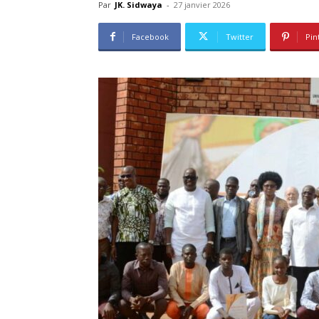
Par
JK. Sidwaya
-
27 janvier 2026
Facebook
Twitter
Pin