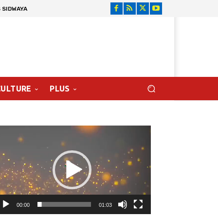
 SIDWAYA
CULTURE
PLUS
cteur
déo
00:00
01:03