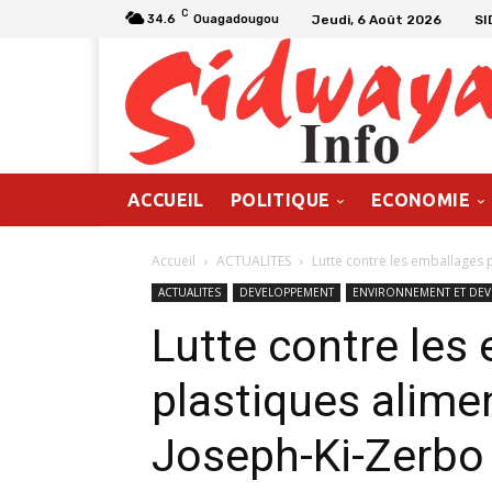
C
Jeudi, 6 Août 2026
SI
34.6
Ouagadougou
ACCUEIL
POLITIQUE
ECONOMIE
Accueil
ACTUALITES
Lutte contre les emballages p
ACTUALITES
DEVELOPPEMENT
ENVIRONNEMENT ET DE
Lutte contre les
plastiques alimen
Joseph-Ki-Zerbo 