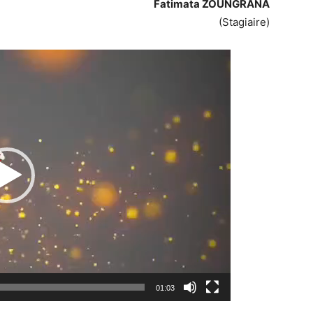
Fatimata ZOUNGRANA
(Stagiaire)
Lecteur
vidéo
01:03