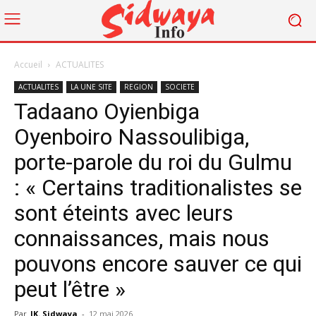
Accueil
ACTUALITES
ACTUALITES
LA UNE SITE
REGION
SOCIETE
Tadaano Oyienbiga
Oyenboiro Nassoulibiga,
porte-parole du roi du Gulmu
: « Certains traditionalistes se
sont éteints avec leurs
connaissances, mais nous
pouvons encore sauver ce qui
peut l’être »
Par
JK. Sidwaya
-
12 mai 2026