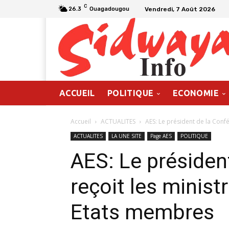
C
Vendredi, 7 Août 2026
26.3
Ouagadougou
ACCUEIL
POLITIQUE
ECONOMIE
Accueil
ACTUALITES
AES: Le président de la Confé
ACTUALITES
LA UNE SITE
Page AES
POLITIQUE
AES: Le présiden
reçoit les minist
Etats membres