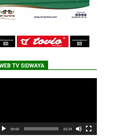
WEB TV SIDWAYA
cteur
déo
00:00
03:24