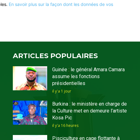
bles.
En savoir plus sur la façon dont les données de vos
ARTICLES POPULAIRES
Guinée : le général Amara Camara
assume les fonctions
présidentielles
il y'a 1 jour
Burkina : le ministère en charge de
la Culture met en demeure l’artiste
Kosa Pic
il y'a 16 heures
Pisciculture en cage flottante à