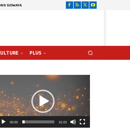
ONS SIDWAYA
CULTURE
PLUS
cteur
déo
00:00
01:03