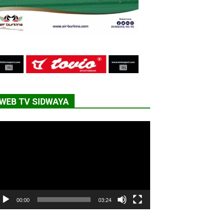
WEB TV SIDWAYA
cteur
déo
00:00
03:24