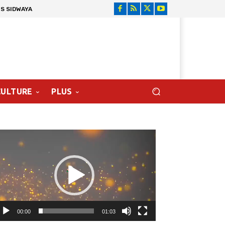
S SIDWAYA
CULTURE
PLUS
cteur
déo
00:00
01:03