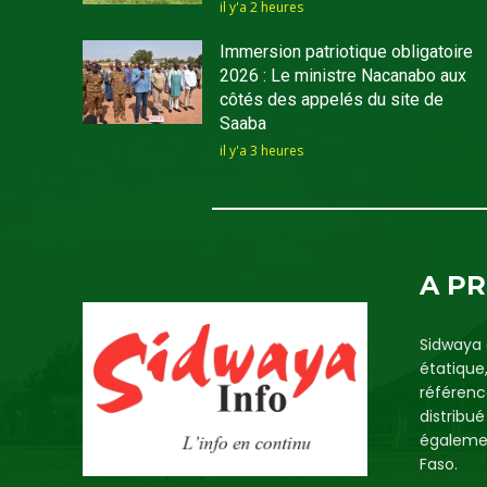
il y'a 2 heures
Immersion patriotique obligatoire
2026 : Le ministre Nacanabo aux
côtés des appelés du site de
Saaba
il y'a 3 heures
A P
Sidwaya 
étatique
référenc
distribu
égalemen
Faso.