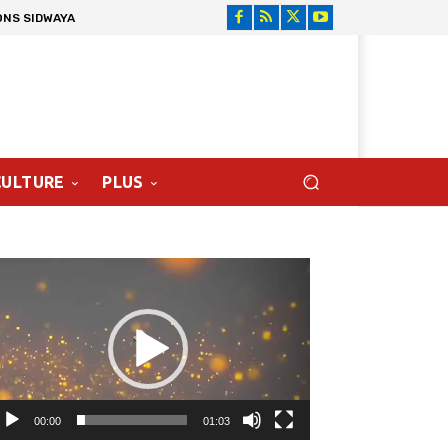
ONS SIDWAYA
CULTURE
PLUS
cteur
déo
00:00
01:03