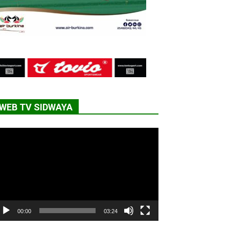
WEB TV SIDWAYA
cteur
déo
00:00
03:24