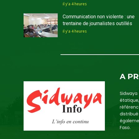
il y'a 4 heures
Communication non violente : une
trentaine de journalistes outillés
il y'a 4 heures
A P
Sidwaya 
étatique
référenc
distribu
égalemen
Faso.