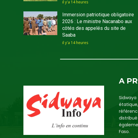
il y'a 14 heures
Immersion patriotique obligatoire
2026 : Le ministre Nacanabo aux
côtés des appelés du site de
Saaba
il y'a 14 heures
A P
Sidwaya 
étatique
référenc
distribu
égalemen
Faso.