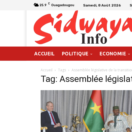
C
Samedi, 8 Août 2026
S
25.9
Ouagadougou
ACCUEIL
POLITIQUE
ECONOMIE
Accueil
Tags
Assemblée législative de la transitio
Tag: Assemblée législat