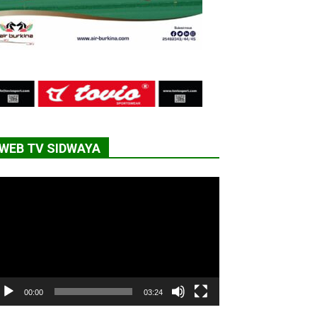
WEB TV SIDWAYA
cteur
déo
00:00
03:24