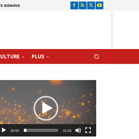
S SIDWAYA
CULTURE
PLUS
cteur
déo
00:00
01:03