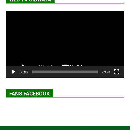
Lecteur
vidéo
00:00
03:24
FANS FACEBOOK