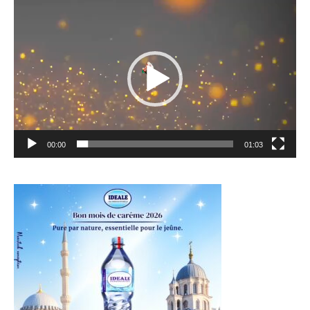
Lecteur
vidéo
00:00
01:03