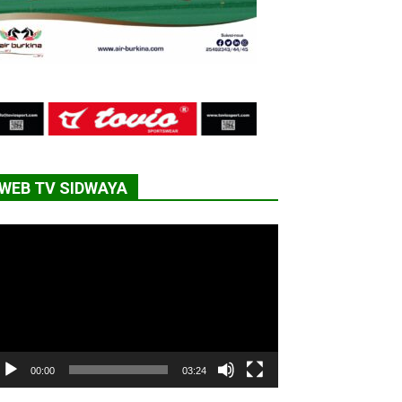
WEB TV SIDWAYA
cteur
déo
00:00
03:24