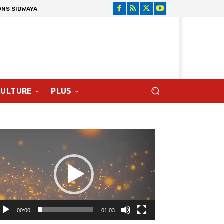
ONS SIDWAYA
CULTURE
PLUS
cteur
déo
00:00
01:03