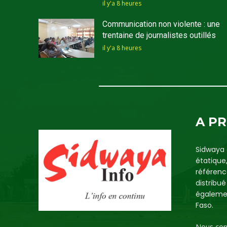
il y'a 8 heures
Communication non violente : une
trentaine de journalistes outillés
il y'a 8 heures
A P
Sidwaya 
étatique
référenc
distribu
égalemen
Faso.
Nous con