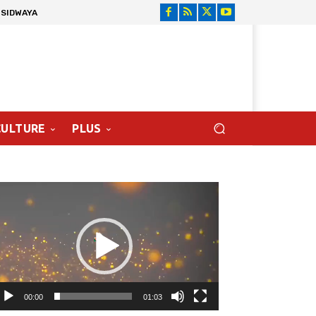
 SIDWAYA
CULTURE
PLUS
cteur
déo
00:00
01:03