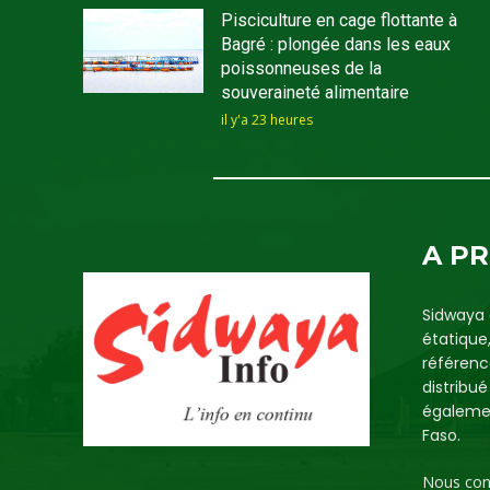
Pisciculture en cage flottante à
Bagré : plongée dans les eaux
poissonneuses de la
souveraineté alimentaire
il y'a 23 heures
A P
Sidwaya 
étatique
référenc
distribu
égalemen
Faso.
Nous con