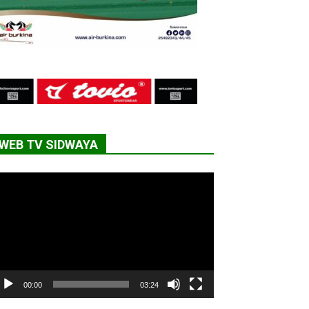
WEB TV SIDWAYA
cteur
déo
00:00
03:24