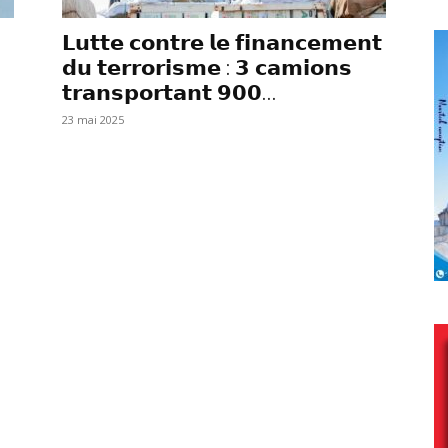
𝗟𝘂𝘁𝘁𝗲 𝗰𝗼𝗻𝘁𝗿𝗲 𝗹𝗲 𝗳𝗶𝗻𝗮𝗻𝗰𝗲𝗺𝗲𝗻𝘁
𝗱𝘂 𝘁𝗲𝗿𝗿𝗼𝗿𝗶𝘀𝗺𝗲 : 𝟯 𝗰𝗮𝗺𝗶𝗼𝗻𝘀
𝘁𝗿𝗮𝗻𝘀𝗽𝗼𝗿𝘁𝗮𝗻𝘁 𝟵𝟬𝟬...
23 mai 2025