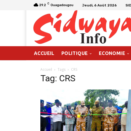
C
Jeudi, 6 Août 2026
SI
29.2
Ouagadougou
ACCUEIL
POLITIQUE
ECONOMIE
Accueil
Tags
CRS
Tag: CRS