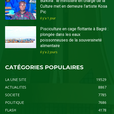
Burkina : le ministère en charge de la
Culture met en demeure l’artiste Kosa
Pic
il y'a 1 jour
Pisciculture en cage flottante à Bagré :
plongée dans les eaux
poissonneuses de la souveraineté
alimentaire
il y'a 2 jours
CATÉGORIES POPULAIRES
LA UNE SITE
19529
ACTUALITES
8867
SOCIETE
7785
POLITIQUE
7686
FLASH
4178