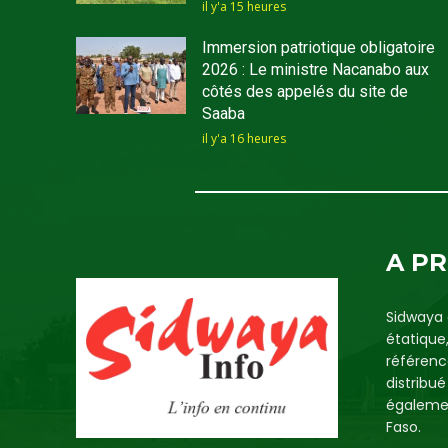
il y'a 15 heures
Immersion patriotique obligatoire
2026 : Le ministre Nacanabo aux
côtés des appelés du site de
Saaba
il y'a 16 heures
A P
Sidwaya 
étatique
référenc
distribu
égalemen
Faso.