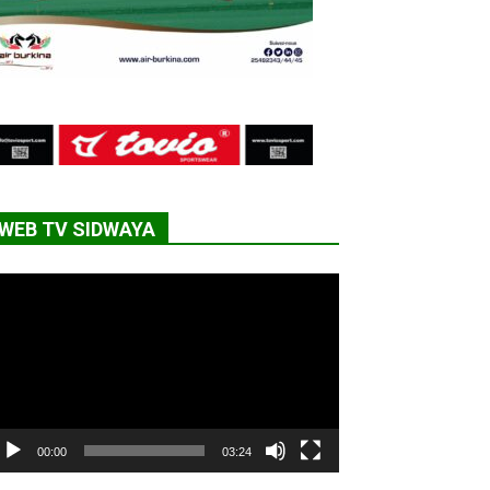
WEB TV SIDWAYA
cteur
déo
00:00
03:24