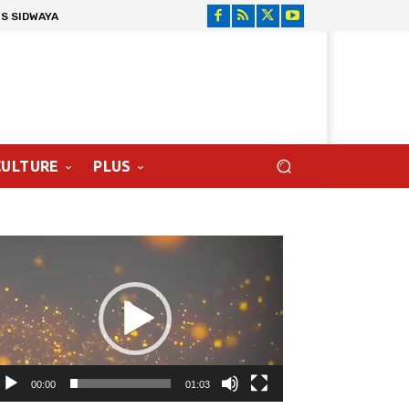
S SIDWAYA
CULTURE
PLUS
cteur
déo
00:00
01:03