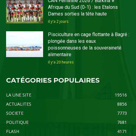
CAN Féminine 2026 / Burkina #
Afrique du Sud (0-1) : les Etalons
Dames sorties la tête haute
il y'a 2 jours
Pisciculture en cage flottante à Bagré :
plongée dans les eaux
poissonneuses de la souveraineté
alimentaire
il y'a 20 heures
CATÉGORIES POPULAIRES
LA UNE SITE
19516
ACTUALITES
8856
SOCIETE
7773
POLITIQUE
7681
FLASH
4171