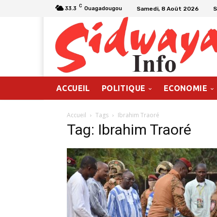
C
Samedi, 8 Août 2026
S
33.3
Ouagadougou
ACCUEIL
POLITIQUE
ECONOMIE
Accueil
Tags
Ibrahim Traoré
Tag: Ibrahim Traoré