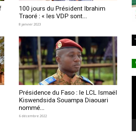
f
100 jours du Président Ibrahim
Traoré : « les VDP sont...
8 janvier 2023
Le
vi
Présidence du Faso : le LCL Ismaël
Kiswendsida Souampa Diaouari
nommé...
6 décembre 2022