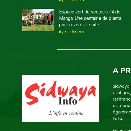
Espace vert du secteur n°4 de
Manga: Une centaine de plants
pour reverdir le site
il y'a 23 heures
A P
Sidwaya 
étatique
référenc
distribu
égalemen
Faso.
Nous con