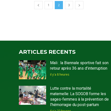
1
2
3
ARTICLES RECENTS
Mali : la Biennale sportive fait son
retour après 36 ans d’interruption
il y'a 8 heures
Lutte contre la mortalité
maternelle: La SOGOB forme les
sages-femmes à la prévention de
l’hémorragie du post-partum
il y'a 22 heures