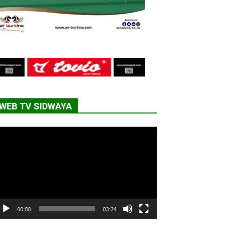
WEB TV SIDWAYA
cteur
déo
00:00
03:24