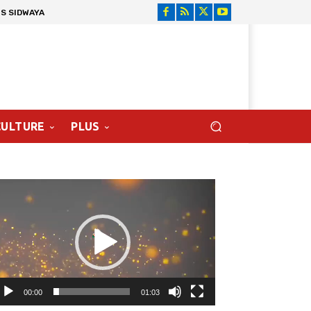
S SIDWAYA
CULTURE
PLUS
cteur
déo
00:00
01:03