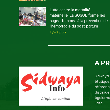
Lutte contre la mortalité
maternelle: La SOGOB forme les
sages-femmes à la prévention de
l’hémorragie du post-partum
il y'a 2 jours
A P
Sidwaya 
étatique
référenc
distribu
égalemen
Faso.