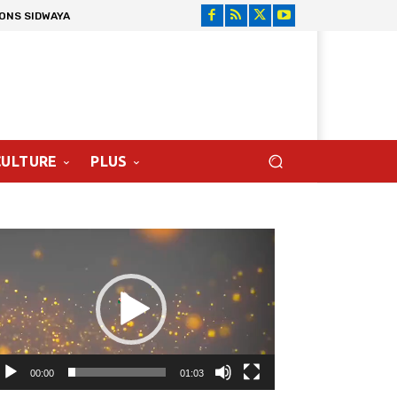
IONS SIDWAYA
CULTURE
PLUS
cteur
déo
00:00
01:03