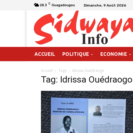
C
Dimanche, 9 Août 2026
28.3
Ouagadougou
ACCUEIL
POLITIQUE
ECONOMIE
Accueil
Tags
Idrissa Ouédraogo
Tag: Idrissa Ouédraogo