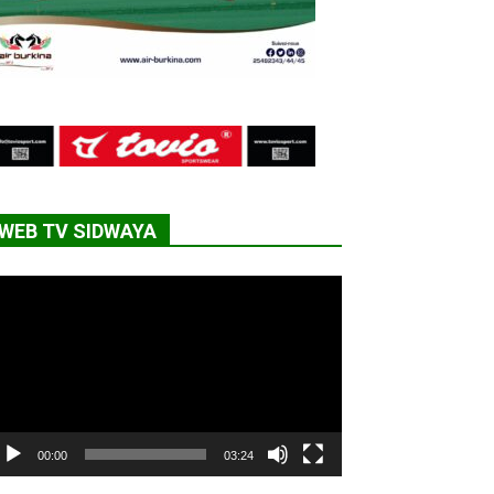
WEB TV SIDWAYA
cteur
déo
00:00
03:24