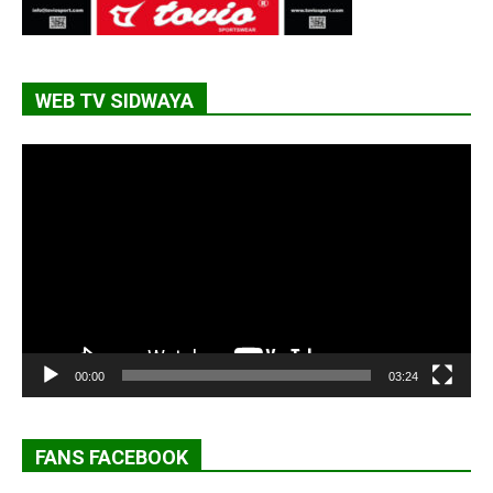
WEB TV SIDWAYA
Lecteur
vidéo
00:00
03:24
FANS FACEBOOK