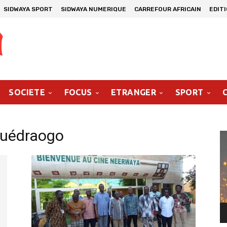
SIDWAYA SPORT
SIDWAYA NUMERIQUE
CARREFOUR AFRICAIN
EDIT
SOCIETE
FOCUS
ETRANGER
SPORT
Ouédraogo
Le
vi