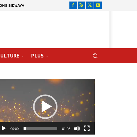
IONS SIDWAYA
CULTURE
PLUS
cteur
déo
00:00
01:03