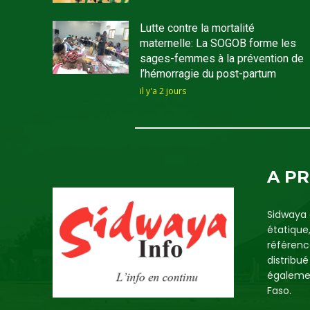
Lutte contre la mortalité
maternelle: La SOGOB forme les
sages-femmes à la prévention de
l’hémorragie du post-partum
il y'a 2 jours
A P
Sidwaya 
étatique
référenc
distribu
égalemen
Faso.