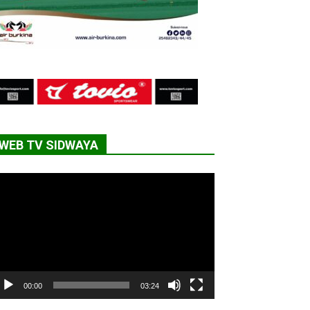
WEB TV SIDWAYA
cteur
déo
00:00
03:24