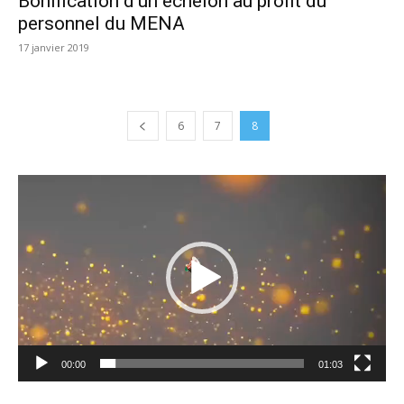
Bonification d’un échelon au profit du
personnel du MENA
17 janvier 2019
6
7
8
Lecteur
vidéo
00:00
01:03