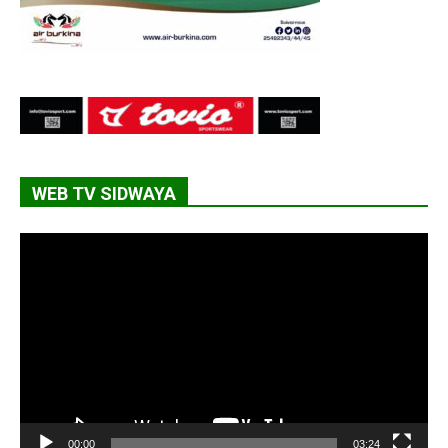
WEB TV SIDWAYA
Lecteur
vidéo
00:00
03:24