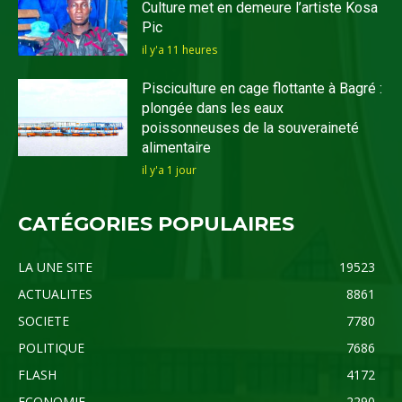
Culture met en demeure l’artiste Kosa
Pic
il y'a 11 heures
Pisciculture en cage flottante à Bagré :
plongée dans les eaux
poissonneuses de la souveraineté
alimentaire
il y'a 1 jour
CATÉGORIES POPULAIRES
LA UNE SITE
19523
ACTUALITES
8861
SOCIETE
7780
POLITIQUE
7686
FLASH
4172
ECONOMIE
2290