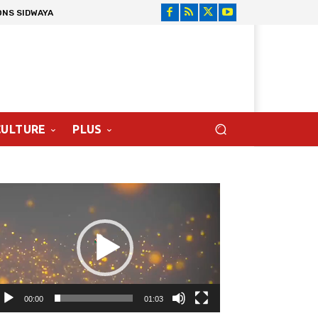
ONS SIDWAYA
CULTURE
PLUS
cteur
déo
00:00
01:03