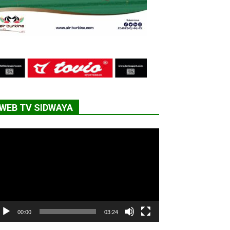
WEB TV SIDWAYA
cteur
déo
00:00
03:24