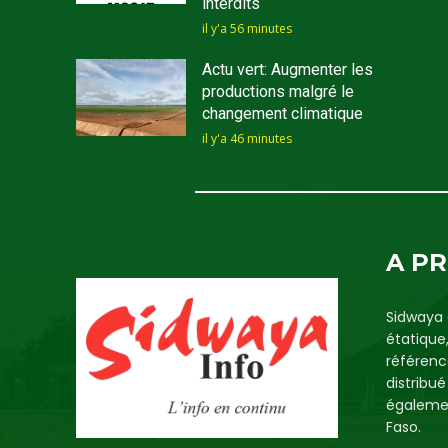
interdits
il y'a 56 minutes
Actu vert: Augmenter les
productions malgré le
changement climatique
il y'a 46 minutes
A P
Sidwaya 
étatique
référenc
distribu
égalemen
Faso.