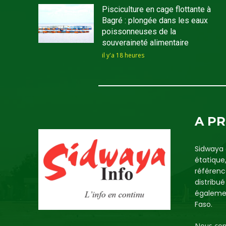
Pisciculture en cage flottante à
Bagré : plongée dans les eaux
poissonneuses de la
souveraineté alimentaire
il y'a 18 heures
A P
Sidwaya 
étatique
référenc
distribu
égalemen
Faso.
Nous con