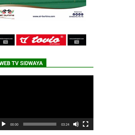
WEB TV SIDWAYA
cteur
déo
00:00
03:24