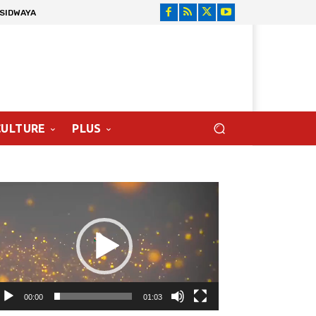
 SIDWAYA
CULTURE
PLUS
cteur
déo
00:00
01:03