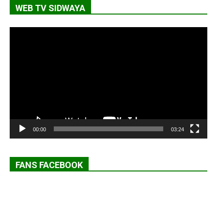
WEB TV SIDWAYA
Lecteur
vidéo
00:00
03:24
FANS FACEBOOK