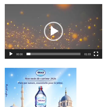
Lecteur
vidéo
00:00
01:03