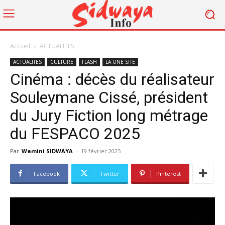
Accueil
ACTUALITES
ACTUALITES
CULTURE
FLASH
LA UNE SITE
Cinéma : décès du réalisateur
Souleymane Cissé, président
du Jury Fiction long métrage
du FESPACO 2025
Par
Wamini SIDWAYA
-
19 février 2025
Facebook
Twitter
Pinterest