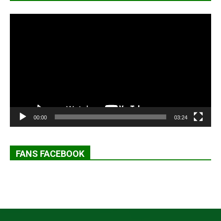
Lecteur
vidéo
00:00
03:24
FANS FACEBOOK