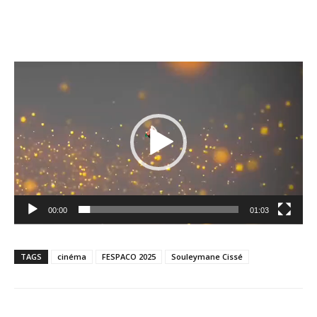
Lecteur
vidéo
00:00
01:03
TAGS
cinéma
FESPACO 2025
Souleymane Cissé