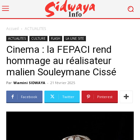
Accueil
ACTUALITES
ACTUALITES
CULTURE
FLASH
LA UNE SITE
Cinema : la FEPACI rend
hommage au réalisateur
malien Souleymane Cissé
Par
Wamini SIDWAYA
-
21 février 2025
Facebook
Twitter
Pinterest