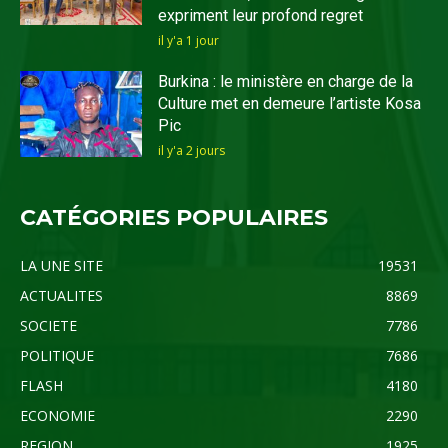
expriment leur profond regret
il y'a 1 jour
Burkina : le ministère en charge de la
Culture met en demeure l’artiste Kosa
Pic
il y'a 2 jours
CATÉGORIES POPULAIRES
LA UNE SITE
19531
ACTUALITES
8869
SOCIETE
7786
POLITIQUE
7686
FLASH
4180
ECONOMIE
2290
REGION
1925