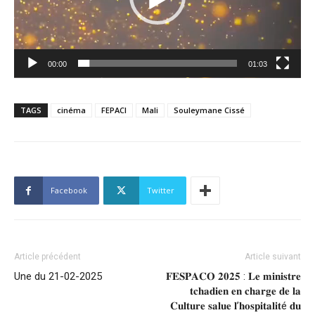
00:00
01:03
TAGS
cinéma
FEPACI
Mali
Souleymane Cissé
Facebook
Twitter
Article précédent
Article suivant
Une du 21-02-2025
𝐅𝐄𝐒𝐏𝐀𝐂𝐎 𝟐𝟎𝟐𝟓 : 𝐋𝐞 𝐦𝐢𝐧𝐢𝐬𝐭𝐫𝐞
𝐭𝐜𝐡𝐚𝐝𝐢𝐞𝐧 𝐞𝐧 𝐜𝐡𝐚𝐫𝐠𝐞 𝐝𝐞 𝐥𝐚
𝐂𝐮𝐥𝐭𝐮𝐫𝐞 𝐬𝐚𝐥𝐮𝐞 𝐥’𝐡𝐨𝐬𝐩𝐢𝐭𝐚𝐥𝐢𝐭é 𝐝𝐮