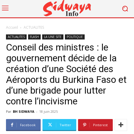
Accueil
ACTUALITES
ACTUALITES
FLASH
LA UNE SITE
POLITIQUE
Conseil des ministres : le
gouvernement décide de la
création d’une Société des
Aéroports du Burkina Faso et
d’une brigade pour lutter
contre l’incivisme
Par
BH SIDWAYA
-
18 juin 2025
Facebook
Twitter
Pinterest