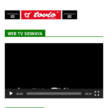
WEB TV SIDWAYA
Lecteur
vidéo
00:00
03:24