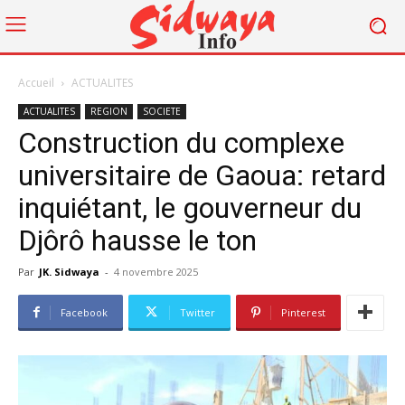
Accueil
ACTUALITES
ACTUALITES
REGION
SOCIETE
Construction du complexe
universitaire de Gaoua: retard
inquiétant, le gouverneur du
Djôrô hausse le ton
Par
JK. Sidwaya
-
4 novembre 2025
Facebook
Twitter
Pinterest