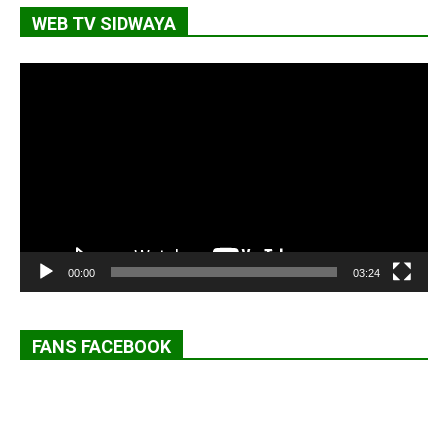
WEB TV SIDWAYA
Lecteur
vidéo
00:00
03:24
FANS FACEBOOK