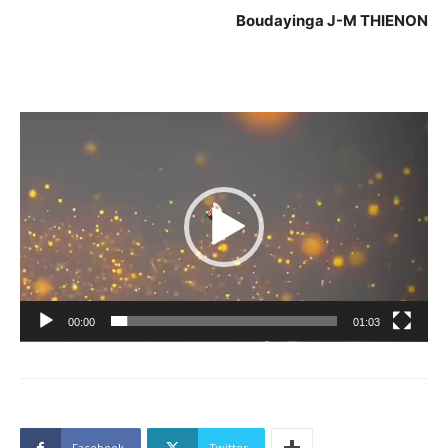
Boudayinga J-M THIENON
Lecteur
vidéo
00:00
01:03
Facebook
Twitter