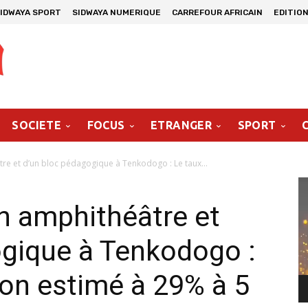
IDWAYA SPORT
SIDWAYA NUMERIQUE
CARREFOUR AFRICAIN
EDITION
SOCIETE
FOCUS
ETRANGER
SPORT
re et d’un bloc pédagogique à Tenkodogo : Le taux...
Le
vi
n amphithéâtre et
ogique à Tenkodogo :
ion estimé à 29% à 5