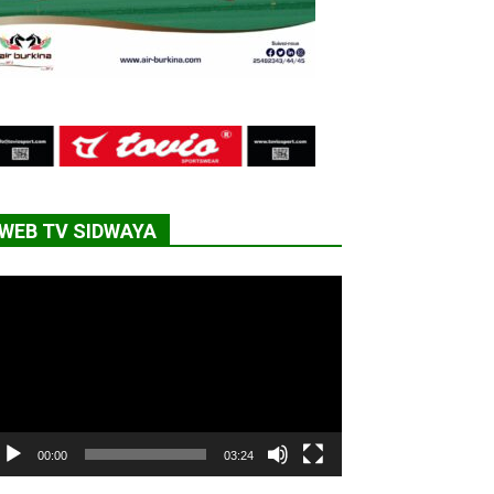
WEB TV SIDWAYA
cteur
déo
00:00
03:24