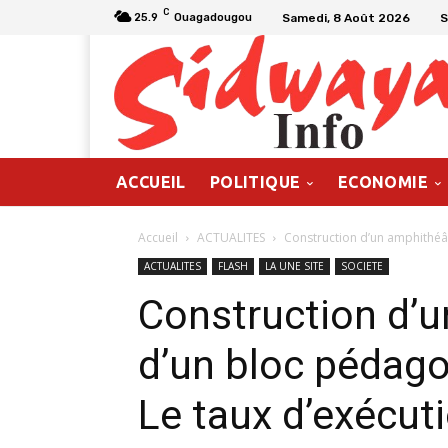
C
Samedi, 8 Août 2026
S
25.9
Ouagadougou
ACCUEIL
POLITIQUE
ECONOMIE
Accueil
ACTUALITES
Construction d’un amphithéât
ACTUALITES
FLASH
LA UNE SITE
SOCIETE
Construction d’u
d’un bloc pédag
Le taux d’exécut