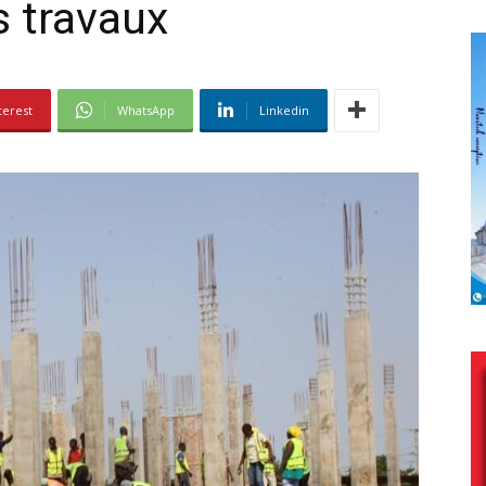
s travaux
terest
WhatsApp
Linkedin