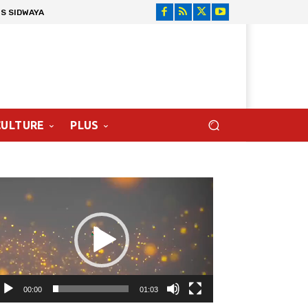
S SIDWAYA
CULTURE
PLUS
cteur
déo
00:00
01:03