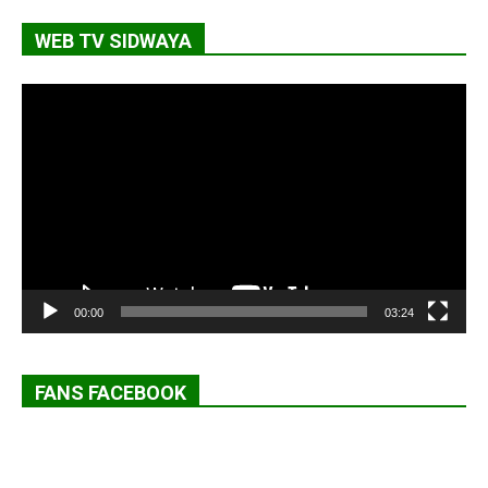
WEB TV SIDWAYA
Lecteur
vidéo
00:00
03:24
FANS FACEBOOK