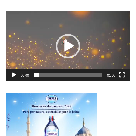
Lecteur
vidéo
00:00
01:03